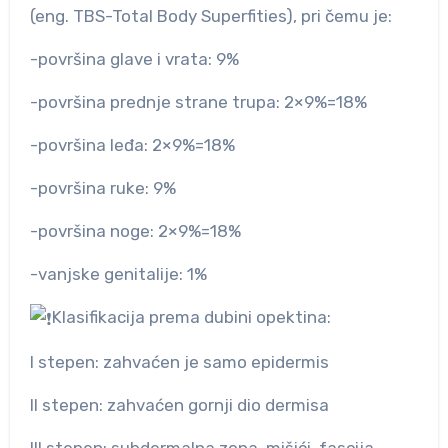
(eng. TBS-Total Body Superfities), pri čemu je:
-površina glave i vrata: 9%
-površina prednje strane trupa: 2×9%=18%
-površina leđa: 2×9%=18%
-površina ruke: 9%
-površina noge: 2×9%=18%
-vanjske genitalije: 1%
Klasifikacija prema dubini opektina:
I stepen: zahvaćen je samo epidermis
II stepen: zahvaćen gornji dio dermisa
III stepen: subdermalna zona, mišići, fascija,