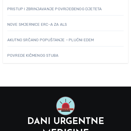
PRISTUP I ZBRINJAVANJE POVRIJEĐENOG DJETETA
NOVE SMJERNICE ERC-A ZA ALS
AKUTNO SRČANO POPUŠTANJE – PLUĆNI EDEM
POVREDE KIČMENOG STUBA
DANI URGENTNE