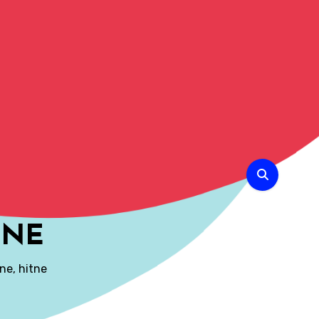
INE
ne, hitne