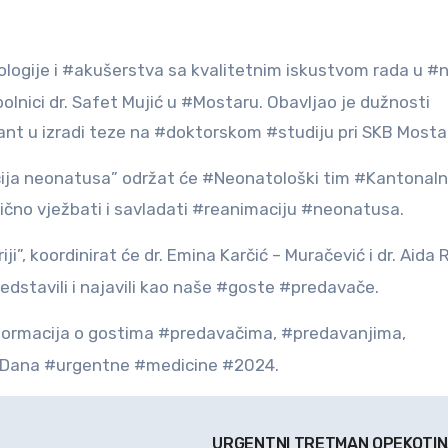
ologije i #akušerstva sa kvalitetnim iskustvom rada u #
nici dr. Safet Mujić u #Mostaru. Obavljao je dužnosti
ant u izradi teze na #doktorskom #studiju pri SKB Mostar
ija neonatusa” održat će #Neonatološki tim #Kantonal
ktično vježbati i savladati #reanimaciju #neonatusa.
”, koordinirat će dr. Emina Karčić – Muračević i dr. Aida R
dstavili i najavili kao naše #goste #predavače.
informacija o gostima #predavačima, #predavanjima,
#Dana #urgentne #medicine #2024.
URGENTNI TRETMAN OPEKOTI