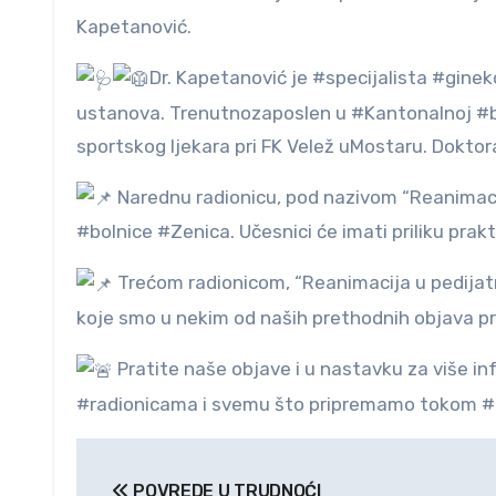
Kapetanović.
Dr. Kapetanović je #specijalista #ginek
ustanova. Trenutnozaposlen u #Kantonalnoj #bol
sportskog ljekara pri FK Velež uMostaru. Doktor
Narednu radionicu, pod nazivom “Reanimac
#bolnice #Zenica. Učesnici će imati priliku pra
Trećom radionicom, “Reanimacija u pedijatriji
koje smo u nekim od naših prethodnih objava pre
Pratite naše objave i u nastavku za više 
#radionicama i svemu što pripremamo tokom 
Navigacija
POVREDE U TRUDNOĆI